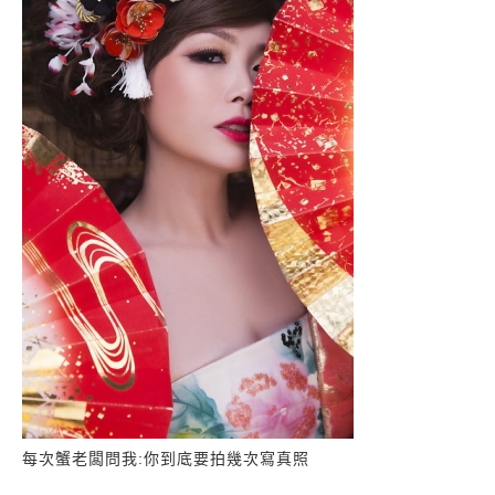
每次蟹老闆問我:你到底要拍幾次寫真照