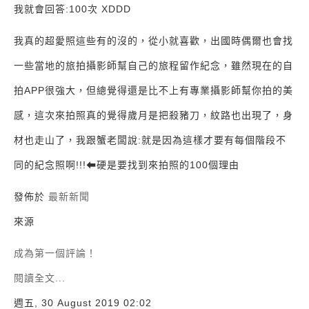
我就會回答:100次 XDDD
我真的超愛照這些有的沒的，從小就喜歡，出國時偶爾也會找
一些當地的旅拍攝影師幫自己的旅程留作紀念，雖然現在的自
拍APP很強大，但總覺得還是比不上有專業攝影師幫你拍的美
感，這次來拍照真的覺得歲月是把殺豬刀，紋路也出現了，身
材也走山了，我跟蟹老闆說:就是因為這樣才要有每個階段不
同的紀念照啊!!!⬅硬是要找到來拍照的100個理由
發佈於
最新新聞
來源
成為第一個評論！
閱讀全文...
週五, 30 August 2019 02:02