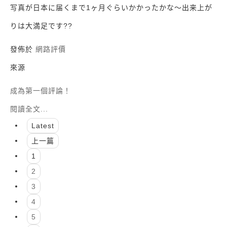
写真が日本に届くまで1ヶ月ぐらいかかったかな〜出来上が
りは大満足です??
發佈於
網路評價
來源
成為第一個評論！
閱讀全文...
Latest
上一篇
1
2
3
4
5